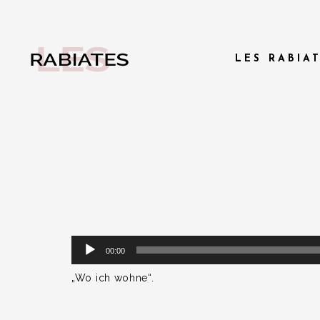
LES RABIA
Audio
00:00
Player
„Wo ich wohne“.